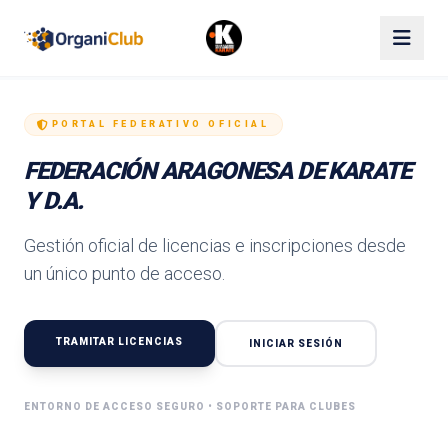
Saltar al contenido
PORTAL FEDERATIVO OFICIAL
FEDERACIÓN ARAGONESA DE KARATE
Y D.A.
Gestión oficial de licencias e inscripciones desde
un único punto de acceso.
TRAMITAR LICENCIAS
INICIAR SESIÓN
ENTORNO DE ACCESO SEGURO • SOPORTE PARA CLUBES